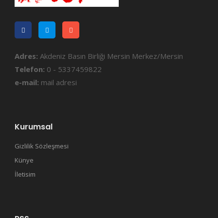
Adres:
Akdeniz Basın Birliği Mersin Merkez/Mersin
Telefon:
0 - 5337459822
e-mail:
mail adresi
Kurumsal
Gizlilik Sözleşmesi
Künye
İletisim