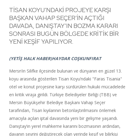
TİSAN KOYU’NDAKİ PROJEYE KARŞI
BAŞKAN VAHAP SEÇER’İN AÇTIĞI
DAVADA, DANIŞTAY’IN BOZMA KARARI
SONRASI BUGÜN BÖLGEDE KRİTİK BİR
YENİ KEŞİF YAPILIYOR.
(YETİŞ HALK HABER)HAYDAR COŞKUNFIRAT
Mersn’in Silifke ilçesinde bulunan ve dünyanın en güzel 13.
koyu arasında gösterilen Tisan Koyu’ndaki "Faras Tisania"
otel ve konut projesine karşı sürdürülen hukuki mücadelede
en kritik viraja girildi. Türkiye Belediyeler Birliği (TBB) ve
Mersin Büyükşehir Belediye Başkanı Vahap Seçer
tarafından, Tisan kıyılarının betonlaştırılmasını önlemek
amacıyla açılan iptal davasında yeni bir gelişme yaşandı.
Danıştay’ın yerel mahkeme kararını bozmasının ardından,
davanın seyrini değiştirecek olan yerinde keşif ve bilirkişi