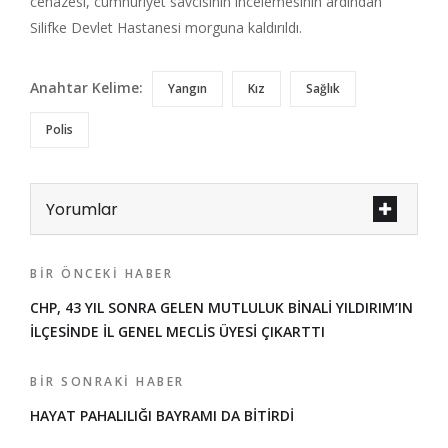
cenazesi, cumhuriyet savcısının incelemesinin ardından
Silifke Devlet Hastanesi morguna kaldırıldı.
Anahtar Kelime:
Yangın
Kız
Sağlık
Polis
Yorumlar
BIR ÖNCEKI HABER
CHP, 43 YIL SONRA GELEN MUTLULUK BİNALİ YILDIRIM’IN
İLÇESİNDE İL GENEL MECLİS ÜYESİ ÇIKARTTI
BIR SONRAKI HABER
HAYAT PAHALILIĞI BAYRAMI DA BİTİRDİ