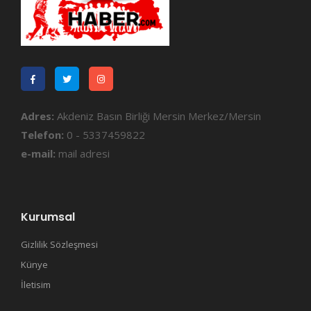
Adres:
Akdeniz Basın Birliği Mersin Merkez/Mersin
Telefon:
0 - 5337459822
e-mail:
mail adresi
Kurumsal
Gizlilik Sözleşmesi
Künye
İletisim