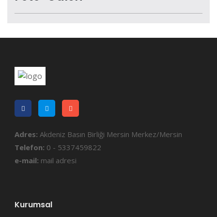
Adres:
Akdeniz Basın Birliği Mersin Merkez/Mersin
Telefon:
0 - 5337459822
e-mail:
mail adresi
Kurumsal