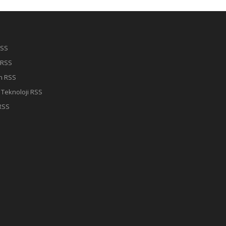
RSS
 RSS
n RSS
e Teknoloji RSS
RSS