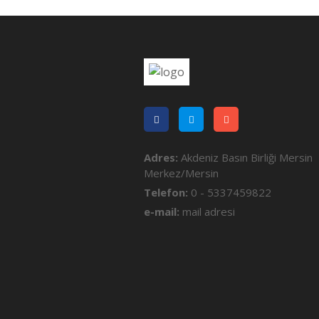
Adres:
Akdeniz Basın Birliği Mersin
Merkez/Mersin
Telefon:
0 - 5337459822
e-mail:
mail adresi