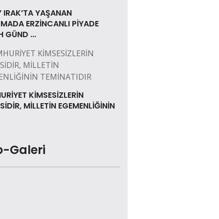
 IRAK’TA YAŞANAN
MADA ERZİNCANLI PİYADE
 GÜND ...
RİYET KİMSESİZLERİN
SİDİR, MİLLETİN EGEMENLİĞİNİN
o-Galeri