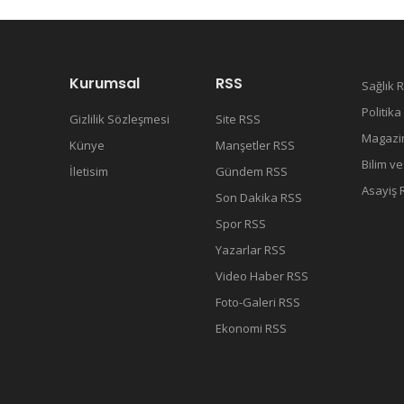
Kurumsal
RSS
Sağlık 
Politika
Gizlilik Sözleşmesi
Site RSS
Magazi
Künye
Manşetler RSS
Bilim v
İletisim
Gündem RSS
Asayiş 
Son Dakika RSS
Spor RSS
Yazarlar RSS
Video Haber RSS
Foto-Galeri RSS
Ekonomi RSS