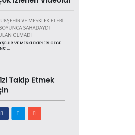
Çok İzlenen Videolar
ŞEHİR VE MESKİ EKİPLERİ GECE
C ...
izi Takip Etmek
çin