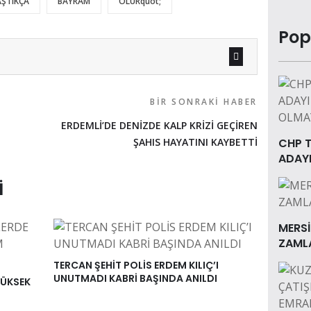
AŞTIKÇA
BAYRAM
OLURquot;
Pop
BIR SONRAKI HABER
ERDEMLİ’DE DENİZDE KALP KRİZİ GEÇİREN
ŞAHIS HAYATINI KAYBETTİ
CHP T
ADAYI
I
MERSİ
ZAML
TERCAN ŞEHİT POLİS ERDEM KILIÇ’I
UNUTMADI KABRİ BAŞINDA ANILDI
YÜKSEK