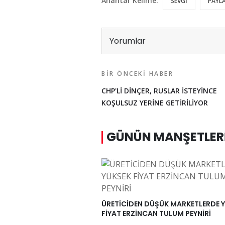
Anahtar Kelime:
SEVGİ
PAYL
Yorumlar
BIR ÖNCEKI HABER
CHP'Lİ DİNÇER, RUSLAR İSTEYİNCE
KOŞULSUZ YERİNE GETİRİLİYOR
GÜNÜN MANŞETLER
ÜRETİCİDEN DÜŞÜK MARKETLERDE 
FİYAT ERZİNCAN TULUM PEYNİRİ