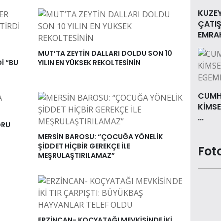
KUZEY
ÇATIŞ
EMRAH
MUT’TA ZEYTİN DALLARI DOLDU SON 10
İ “BU
YILIN EN YÜKSEK REKOLTESİNİN
CUMHU
KİMSE
...
ORU
MERSİN BAROSU: “ÇOCUĞA YÖNELİK
ŞİDDET HİÇBİR GEREKÇE İLE
Fot
MEŞRULAŞTIRILAMAZ”
ERZİNCAN- KOÇYATAĞI MEVKİSİNDE İKİ