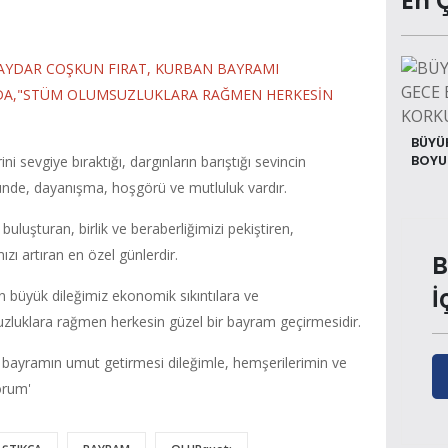
En 
HAYDAR COŞKUN FIRAT, KURBAN BAYRAMI
INDA,"STÜM OLUMSUZLUKLARA RAĞMEN HERKESİN
BÜYÜK
BOYUN
 sevgiye bıraktığı, dargınların barıştığı sevincin
zünde, dayanışma, hoşgörü ve mutluluk vardır.
luşturan, birlik ve beraberliğimizi pekiştiren,
ı artıran en özel günlerdir.
B
İ
 büyük dileğimiz ekonomik sıkıntılara ve
zluklara rağmen herkesin güzel bir bayram geçirmesidir.
ayramın umut getirmesi dileğimle, hemşerilerimin ve
orum'