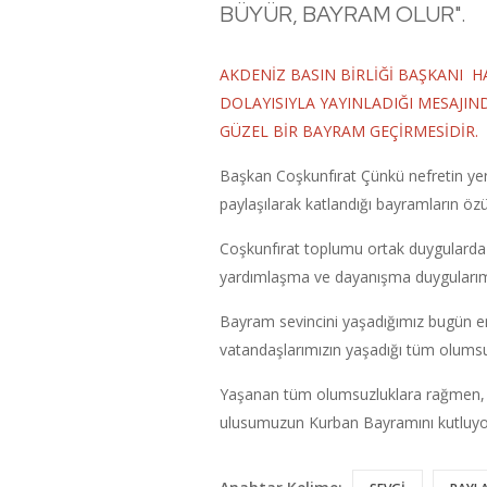
BÜYÜR, BAYRAM OLUR".
AKDENİZ BASIN BİRLİĞİ BAŞKANI 
DOLAYISIYLA YAYINLADIĞI MESAJ
GÜZEL BİR BAYRAM GEÇİRMESİDİR.
Başkan Coşkunfırat Çünkü nefretin yerini
paylaşılarak katlandığı bayramların ö
Coşkunfırat toplumu ortak duygularda bu
yardımlaşma ve dayanışma duygularımız
Bayram sevincini yaşadığımız bugün en
vatandaşlarımızın yaşadığı tüm olumsu
Yaşanan tüm olumsuzluklara rağmen, b
ulusumuzun Kurban Bayramını kutluy