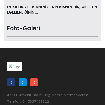
CUMHURİYET KİMSESİZLERİN KİMSESİDİR, MİLLETİN
EGEMENLİĞİNİN ...
Foto-Galeri
Adres:
Akdeniz Basın Birliği Mersin Merkez/Mersin
Telefon:
0 - 5337459822