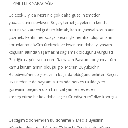
HİZMETLER YAPACAĞIZ”
Gelecek 5 yılda Mersin’e çok daha güzel hizmetler
yapacaklarını söyleyen Seçer, temel gayelerinin kentte
huzuru ve kardeşliği daim kılmak, kentin yapısal sorunlarını
çözmek, kentin her sosyal kesimiyle hemhal olup onların
sorunlarına çözüm üretmek ve insanların daha iyi yaşam
koşulları altında yaşamasını sağlamak olduğunu vurguladı.
Geçtiğimiz gün sona eren Ramazan Bayramı boyunca tüm
kamu kurumlarının olduğu gibi Mersin Büyükşehir
Belediyesi’nin de görevinin başında olduğunu belirten Seçer,
“Bu nedenle de bayram süresinde herkes tatildeyken
görevinin başında olan tüm çalışan, emek eden
kardeşlerime bir kez daha teşekkür ediyorum” diye konuştu.
Geçtiğimiz dönemden bu döneme 9 Meclis üyesinin
görevine devam ettiğini ve 70 Meclis üyesinin de göreve