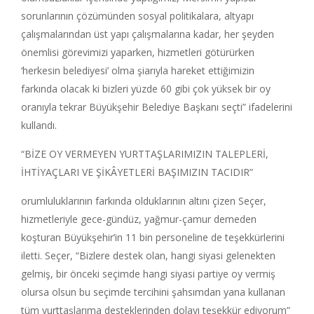
sorunlarının çözümünden sosyal politikalara, altyapı
çalışmalarından üst yapı çalışmalarına kadar, her şeyden
önemlisi görevimizi yaparken, hizmetleri götürürken
‘herkesin belediyesi’ olma şiarıyla hareket ettiğimizin
farkında olacak ki bizleri yüzde 60 gibi çok yüksek bir oy
oranıyla tekrar Büyükşehir Belediye Başkanı seçti” ifadelerini
kullandı.
“BİZE OY VERMEYEN YURTTAŞLARIMIZIN TALEPLERİ,
İHTİYAÇLARI VE ŞİKÂYETLERİ BAŞIMIZIN TACIDIR”
orumluluklarının farkında olduklarının altını çizen Seçer,
hizmetleriyle gece-gündüz, yağmur-çamur demeden
koşturan Büyükşehir’in 11 bin personeline de teşekkürlerini
iletti. Seçer, “Bizlere destek olan, hangi siyasi gelenekten
gelmiş, bir önceki seçimde hangi siyasi partiye oy vermiş
olursa olsun bu seçimde tercihini şahsımdan yana kullanan
tüm yurttaşlarıma desteklerinden dolayı teşekkür ediyorum”