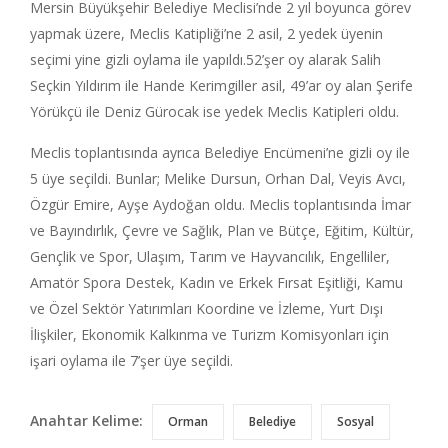
Mersin Büyükşehir Belediye Meclisi’nde 2 yıl boyunca görev
yapmak üzere, Meclis Katipliği’ne 2 asil, 2 yedek üyenin
seçimi yine gizli oylama ile yapıldı.52’şer oy alarak Salih
Seçkin Yıldırım ile Hande Kerimgiller asil, 49’ar oy alan Şerife
Yörükçü ile Deniz Gürocak ise yedek Meclis Katipleri oldu.
Meclis toplantısında ayrıca Belediye Encümeni’ne gizli oy ile
5 üye seçildi. Bunlar; Melike Dursun, Orhan Dal, Veyis Avcı,
Özgür Emire, Ayşe Aydoğan oldu. Meclis toplantısında İmar
ve Bayındırlık, Çevre ve Sağlık, Plan ve Bütçe, Eğitim, Kültür,
Gençlik ve Spor, Ulaşım, Tarım ve Hayvancılık, Engelliler,
Amatör Spora Destek, Kadın ve Erkek Fırsat Eşitliği, Kamu
ve Özel Sektör Yatırımları Koordine ve İzleme, Yurt Dışı
İlişkiler, Ekonomik Kalkınma ve Turizm Komisyonları için
işari oylama ile 7’şer üye seçildi.
Anahtar Kelime:
Orman
Belediye
Sosyal