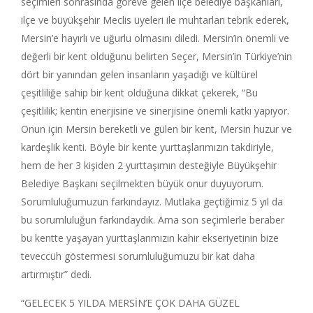
seçimleri sonrasında göreve gelen ilçe belediye başkanları,
ilçe ve büyükşehir Meclis üyeleri ile muhtarları tebrik ederek,
Mersin’e hayırlı ve uğurlu olmasını diledi. Mersin’in önemli ve
değerli bir kent olduğunu belirten Seçer, Mersin’in Türkiye’nin
dört bir yanından gelen insanların yaşadığı ve kültürel
çeşitliliğe sahip bir kent olduğuna dikkat çekerek, “Bu
çeşitlilik; kentin enerjisine ve sinerjisine önemli katkı yapıyor.
Onun için Mersin bereketli ve gülen bir kent, Mersin huzur ve
kardeşlik kenti. Böyle bir kente yurttaşlarımızın takdiriyle,
hem de her 3 kişiden 2 yurttaşımın desteğiyle Büyükşehir
Belediye Başkanı seçilmekten büyük onur duyuyorum.
Sorumluluğumuzun farkındayız. Mutlaka geçtiğimiz 5 yıl da
bu sorumluluğun farkındaydık. Ama son seçimlerle beraber
bu kentte yaşayan yurttaşlarımızın kahir ekseriyetinin bize
teveccüh göstermesi sorumluluğumuzu bir kat daha
artırmıştır” dedi.
“GELECEK 5 YILDA MERSİN’E ÇOK DAHA GÜZEL