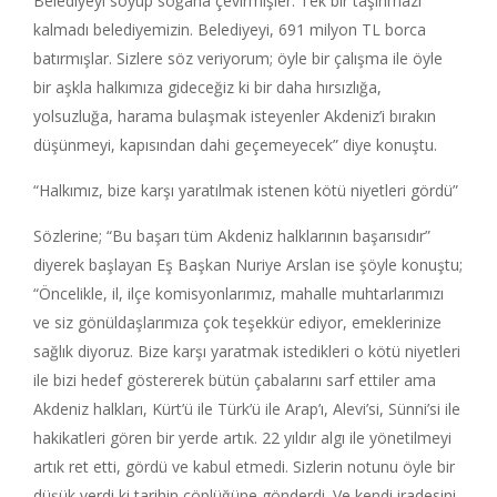
Belediyeyi soyup soğana çevirmişler. Tek bir taşınmazı
kalmadı belediyemizin. Belediyeyi, 691 milyon TL borca
batırmışlar. Sizlere söz veriyorum; öyle bir çalışma ile öyle
bir aşkla halkımıza gideceğiz ki bir daha hırsızlığa,
yolsuzluğa, harama bulaşmak isteyenler Akdeniz’i bırakın
düşünmeyi, kapısından dahi geçemeyecek” diye konuştu.
“Halkımız, bize karşı yaratılmak istenen kötü niyetleri gördü”
Sözlerine; “Bu başarı tüm Akdeniz halklarının başarısıdır”
diyerek başlayan Eş Başkan Nuriye Arslan ise şöyle konuştu;
“Öncelikle, il, ilçe komisyonlarımız, mahalle muhtarlarımızı
ve siz gönüldaşlarımıza çok teşekkür ediyor, emeklerinize
sağlık diyoruz. Bize karşı yaratmak istedikleri o kötü niyetleri
ile bizi hedef göstererek bütün çabalarını sarf ettiler ama
Akdeniz halkları, Kürt’ü ile Türk’ü ile Arap’ı, Alevi’si, Sünni’si ile
hakikatleri gören bir yerde artık. 22 yıldır algı ile yönetilmeyi
artık ret etti, gördü ve kabul etmedi. Sizlerin notunu öyle bir
düşük verdi ki tarihin çöplüğüne gönderdi. Ve kendi iradesini