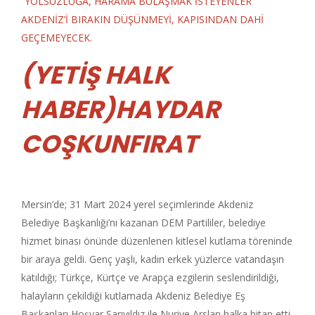
“YOLSUZLUĞA, HARAMA BULAŞMAK İSTEYENLER
AKDENİZ’İ BIRAKIN DÜŞÜNMEYİ, KAPISINDAN DAHİ
GEÇEMEYECEK.
(YETİŞ HALK
HABER)HAYDAR
COŞKUNFIRAT
Mersin’de; 31 Mart 2024 yerel seçimlerinde Akdeniz
Belediye Başkanlığı’nı kazanan DEM Partililer, belediye
hizmet binası önünde düzenlenen kitlesel kutlama töreninde
bir araya geldi. Genç yaşlı, kadın erkek yüzlerce vatandaşın
katıldığı; Türkçe, Kürtçe ve Arapça ezgilerin seslendirildiği,
halayların çekildiği kutlamada Akdeniz Belediye Eş
Başkanları Hoşyar Sarıyıldız ile Nuriye Arslan halka hitap etti.