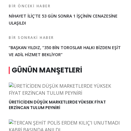
BIR ÖNCEKI HABER
NİHAYET İLİÇ’TE 53 GÜN SONRA 1 İŞÇİNİN CENAZESİNE
ULAŞILDI
BIR SONRAKI HABER
“BAŞKAN YILDIZ, “350 BİN TOROSLAR HALKI BİZDEN EŞİT
VE ADİL HİZMET BEKLİYOR”
GÜNÜN MANŞETLERI
ÜRETİCİDEN DÜŞÜK MARKETLERDE YÜKSEK FİYAT
ERZİNCAN TULUM PEYNİRİ