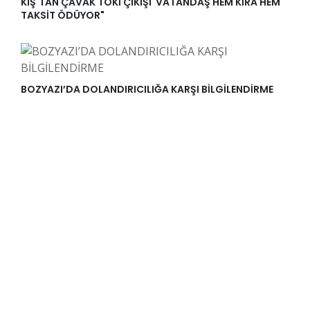
KIŞ'TAN ÇAVAK TOKİ ÇIKIŞI"VATANDAŞ HEM KİRA HEM
TAKSİT ÖDÜYOR"
BOZYAZI’DA DOLANDIRICILIĞA KARŞI BİLGİLENDİRME