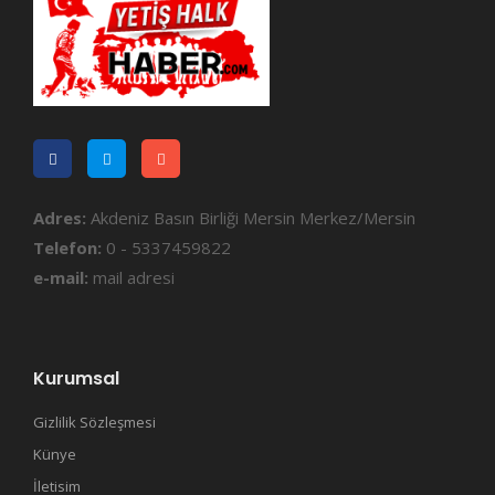
Adres:
Akdeniz Basın Birliği Mersin Merkez/Mersin
Telefon:
0 - 5337459822
e-mail:
mail adresi
Kurumsal
Gizlilik Sözleşmesi
Künye
İletisim