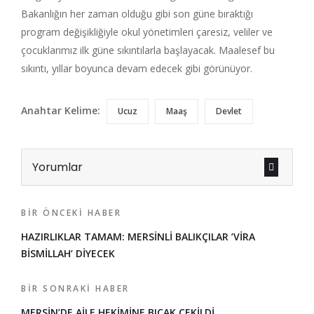
Bakanlığın her zaman olduğu gibi son güne bıraktığı
program değişikliğiyle okul yönetimleri çaresiz, veliler ve
çocuklarımız ilk güne sıkıntılarla başlayacak. Maalesef bu
sıkıntı, yıllar boyunca devam edecek gibi görünüyor.
Anahtar Kelime:
Ucuz
Maaş
Devlet
Yorumlar
BIR ÖNCEKI HABER
HAZIRLIKLAR TAMAM: MERSİNLİ BALIKÇILAR ’VİRA
BİSMİLLAH’ DİYECEK
BIR SONRAKI HABER
MERSİN’DE AİLE HEKİMİNE BIÇAK ÇEKİLDİ