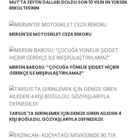
MUT’TA ZEYTİN DALLARI DOLDU SON 10 YILIN EN YÜKSEK
REKOLTESİNİN
MERSİN'DE MOTOSİKLET CEZA REKORU
MERSİN BAROSU: “ÇOCUĞA YÖNELİK ŞİDDET HİÇBİR
GEREKÇE İLE MEŞRULAŞTIRILAMAZ”
TARSUS'TA SERİNLEMEK İÇİN DENİZE GİREN AİLEDEN 4
KİŞİ BOĞULDU, GÖZYAŞLARIYLA DEFNEDİLDİ.