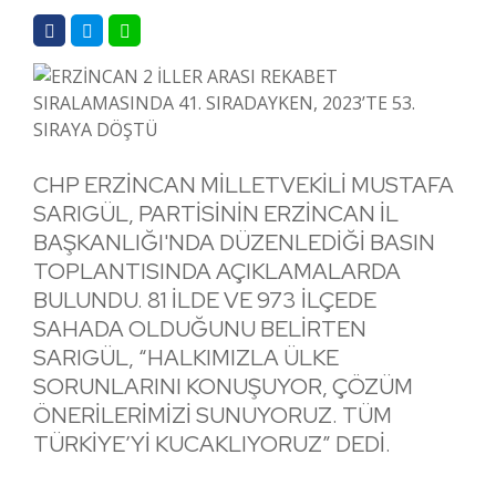
CHP ERZİNCAN MİLLETVEKİLİ MUSTAFA
SARIGÜL, PARTİSİNİN ERZİNCAN İL
BAŞKANLIĞI'NDA DÜZENLEDİĞİ BASIN
TOPLANTISINDA AÇIKLAMALARDA
BULUNDU. 81 İLDE VE 973 İLÇEDE
SAHADA OLDUĞUNU BELİRTEN
SARIGÜL, “HALKIMIZLA ÜLKE
SORUNLARINI KONUŞUYOR, ÇÖZÜM
ÖNERİLERİMİZİ SUNUYORUZ. TÜM
TÜRKİYE’Yİ KUCAKLIYORUZ” DEDİ.