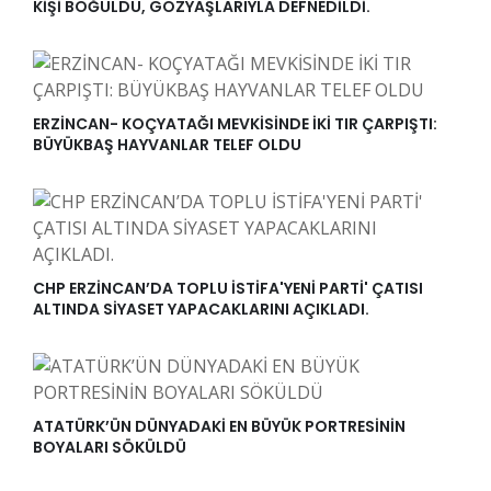
KİŞİ BOĞULDU, GÖZYAŞLARIYLA DEFNEDİLDİ.
ERZİNCAN- KOÇYATAĞI MEVKİSİNDE İKİ TIR ÇARPIŞTI:
BÜYÜKBAŞ HAYVANLAR TELEF OLDU
CHP ERZİNCAN’DA TOPLU İSTİFA'YENİ PARTİ' ÇATISI
ALTINDA SİYASET YAPACAKLARINI AÇIKLADI.
ATATÜRK’ÜN DÜNYADAKİ EN BÜYÜK PORTRESİNİN
BOYALARI SÖKÜLDÜ