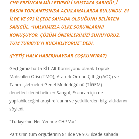
CHP ERZİNCAN MİLLETVEKİLİ MUSTAFA SARIGÜL,İ
BASIN TOPLANTISINDA AÇIKLAMALARDA BULUNDU. 81
İLDE VE 973 İLÇEDE SAHADA OLDUĞUNU BELİRTEN
SARIGÜL, “HALKIMIZLA ÜLKE SORUNLARINI
KONUŞUYOR, ÇÖZÜM ÖNERİLERİMİZİ SUNUYORUZ.
TÜM TÜRKİYE’Yİ KUCAKLIYORUZ” DEDİ.
((YETİŞ HALK HABER)HAYDAR COŞKUNFIRAT)
Geçtiğimiz hafta KİT Alt Komisyonu olarak Toprak
Mahsulleri Ofisi (TMO), Atatürk Orman Çiftliği (AOÇ) ve
Tarım İşletmeleri Genel Müdürlüğü'nü (TİGEM)
denetlediklerini belirten Sarıgül, Erzincan için ne
yapılabileceğini araştırdıklarını ve yetkililerden bilgi aldıklarını
söyledi.
"Türkiye'nin Her Yerinde CHP Var"
Partisinin tüm örgütlerinin 81 ilde ve 973 ilçede sahada