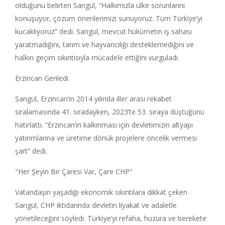
olduğunu belirten Sarıgül, “Halkımızla ülke sorunlarını
konuşuyor, çözüm önerilerimizi sunuyoruz. Tüm Türkiye’yi
kucaklıyoruz” dedi. Sarıgül, mevcut hükümetin iş sahası
yaratmadığını, tarım ve hayvancılığı desteklemediğini ve
halkın geçim sıkıntısıyla mücadele ettiğini vurguladı.
Erzincan Geriledi
Sarıgül, Erzincan’ın 2014 yılında iller arası rekabet
sıralamasında 41. sıradayken, 2023’te 53. sıraya düştüğünü
hatırlattı. “Erzincan’ın kalkınması için devletimizin altyapı
yatırımlarına ve üretime dönük projelere öncelik vermesi
şart” dedi.
"Her Şeyin Bir Çaresi Var, Çare CHP"
Vatandaşın yaşadığı ekonomik sıkıntılara dikkat çeken
Sarıgül, CHP iktidarında devletin liyakat ve adaletle
yönetileceğini söyledi. Türkiye’yi refaha, huzura ve berekete