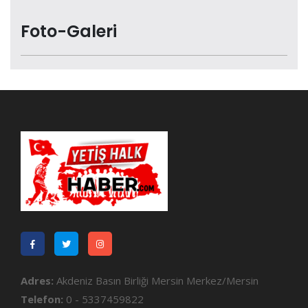
Foto-Galeri
Adres:
Akdeniz Basın Birliği Mersin Merkez/Mersin
Telefon:
0 - 5337459822