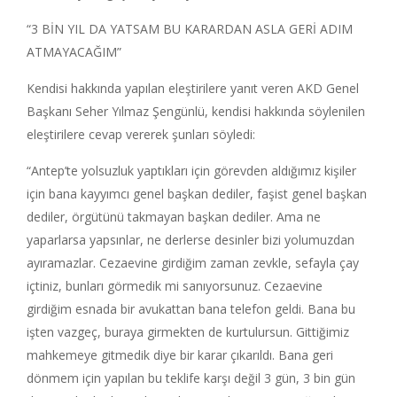
“3 BİN YIL DA YATSAM BU KARARDAN ASLA GERİ ADIM
ATMAYACAĞIM”
Kendisi hakkında yapılan eleştirilere yanıt veren AKD Genel
Başkanı Seher Yılmaz Şengünlü, kendisi hakkında söylenilen
eleştirilere cevap vererek şunları söyledi:
“Antep’te yolsuzluk yaptıkları için görevden aldığımız kişiler
için bana kayyımcı genel başkan dediler, faşist genel başkan
dediler, örgütünü takmayan başkan dediler. Ama ne
yaparlarsa yapsınlar, ne derlerse desinler bizi yolumuzdan
ayıramazlar. Cezaevine girdiğim zaman zevkle, sefayla çay
içtiniz, bunları görmedik mi sanıyorsunuz. Cezaevine
girdiğim esnada bir avukattan bana telefon geldi. Bana bu
işten vazgeç, buraya girmekten de kurtulursun. Gittiğimiz
mahkemeye gitmedik diye bir karar çıkarıldı. Bana geri
dönmem için yapılan bu teklife karşı değil 3 gün, 3 bin gün