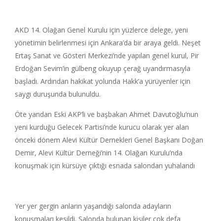
AKD 14. Olağan Genel Kurulu için yüzlerce delege, yeni
yönetimin belirlenmesi için Ankara’da bir araya geldi. Neşet
Ertaş Sanat ve Gösteri Merkezi’nde yapılan genel kurul, Pir
Erdoğan Sevim’in gülbeng okuyup çerağ uyandırmasıyla
başladı. Ardından hakikat yolunda Hakk’a yürüyenler için
saygı duruşunda bulunuldu.
Öte yandan Eski AKP’li ve başbakan Ahmet Davutoğlu’nun
yeni kurduğu Gelecek Partisi’nde kurucu olarak yer alan
önceki dönem Alevi Kültür Dernekleri Genel Başkanı Doğan
Demir, Alevi Kültür Derneği’nin 14. Olağan Kurulu’nda
konuşmak için kürsüye çıktığı esnada salondan yuhalandı
Yer yer gergin anların yaşandığı salonda adayların
konuşmaları kesildi. Salonda bulunan kişiler çok defa