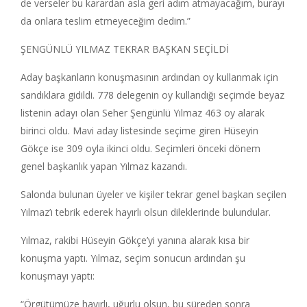
de verseler bu karardan asla geri adım atmayacağım, burayı
da onlara teslim etmeyeceğim dedim.”
ŞENGÜNLÜ YILMAZ TEKRAR BAŞKAN SEÇİLDİ
Aday başkanların konuşmasının ardından oy kullanmak için
sandıklara gidildi. 778 delegenin oy kullandığı seçimde beyaz
listenin adayı olan Seher Şengünlü Yılmaz 463 oy alarak
birinci oldu. Mavi aday listesinde seçime giren Hüseyin
Gökçe ise 309 oyla ikinci oldu. Seçimleri önceki dönem
genel başkanlık yapan Yılmaz kazandı.
Salonda bulunan üyeler ve kişiler tekrar genel başkan seçilen
Yılmaz’ı tebrik ederek hayırlı olsun dileklerinde bulundular.
Yılmaz, rakibi Hüseyin Gökçe’yi yanına alarak kısa bir
konuşma yaptı. Yılmaz, seçim sonucun ardından şu
konuşmayı yaptı:
“Örgütümüze hayırlı, uğurlu olsun, bu süreden sonra