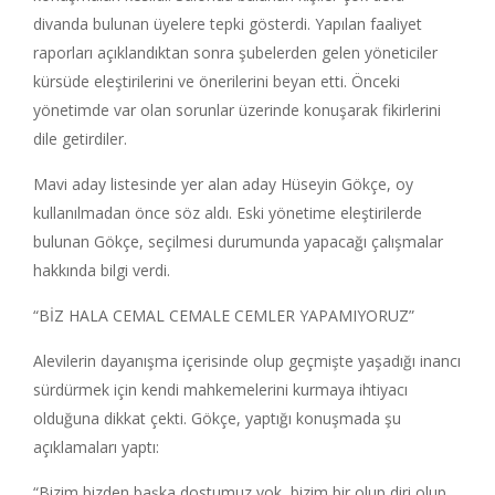
divanda bulunan üyelere tepki gösterdi. Yapılan faaliyet
raporları açıklandıktan sonra şubelerden gelen yöneticiler
kürsüde eleştirilerini ve önerilerini beyan etti. Önceki
yönetimde var olan sorunlar üzerinde konuşarak fikirlerini
dile getirdiler.
Mavi aday listesinde yer alan aday Hüseyin Gökçe, oy
kullanılmadan önce söz aldı. Eski yönetime eleştirilerde
bulunan Gökçe, seçilmesi durumunda yapacağı çalışmalar
hakkında bilgi verdi.
“BİZ HALA CEMAL CEMALE CEMLER YAPAMIYORUZ”
Alevilerin dayanışma içerisinde olup geçmişte yaşadığı inancı
sürdürmek için kendi mahkemelerini kurmaya ihtiyacı
olduğuna dikkat çekti. Gökçe, yaptığı konuşmada şu
açıklamaları yaptı:
“Bizim bizden başka dostumuz yok, bizim bir olup diri olup,