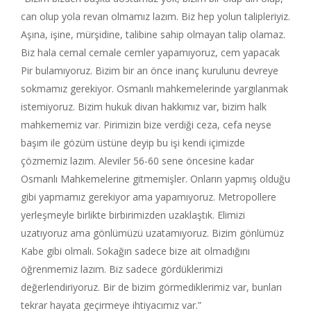
can olup yola revan olmamız lazım. Biz hep yolun talipleriyiz.
Aşına, işine, mürşidine, talibine sahip olmayan talip olamaz.
Biz hala cemal cemale cemler yapamıyoruz, cem yapacak
Pir bulamıyoruz. Bizim bir an önce inanç kurulunu devreye
sokmamız gerekiyor. Osmanlı mahkemelerinde yargılanmak
istemiyoruz. Bizim hukuk divan hakkımız var, bizim halk
mahkememiz var. Pirimizin bize verdiği ceza, cefa neyse
başım ile gözüm üstüne deyip bu işi kendi içimizde
çözmemiz lazım. Aleviler 56-60 sene öncesine kadar
Osmanlı Mahkemelerine gitmemişler. Onların yapmış olduğu
gibi yapmamız gerekiyor ama yapamıyoruz. Metropollere
yerleşmeyle birlikte birbirimizden uzaklaştık. Elimizi
uzatıyoruz ama gönlümüzü uzatamıyoruz. Bizim gönlümüz
Kabe gibi olmalı. Sokağın sadece bize ait olmadığını
öğrenmemiz lazım. Biz sadece gördüklerimizi
değerlendiriyoruz. Bir de bizim görmediklerimiz var, bunları
tekrar hayata geçirmeye ihtiyacımız var.”